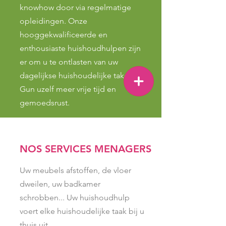
knowhow door via regelmatige
opleidingen. Onze
hooggekwalificeerde en
enthousiaste huishoudhulpen zijn
er om u te ontlasten van uw
dagelijkse huishoudelijke taken.
Gun uzelf meer vrije tijd en
gemoedsrust.
NOS SERVICES MENAGERS
Uw meubels afstoffen, de vloer
dweilen, uw badkamer
schrobben... Uw huishoudhulp
voert elke huishoudelijke taak bij u
thuis uit.