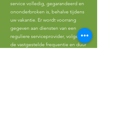
service volledig, gegarandeerd en
ononderbroken is, behalve tijdens
uw vakantie. Er wordt voorrang
gegeven aan diensten van een
reguliere serviceprovider, volgens
de vastgestelde frequentie en duur
en op het door u gekozen tijdstip,
indien niet mogelijk door een
vervanger en/of eventueel op een
ander tijdstip dan gebruikelijk. We
doen ons uiterste best om ervoor
te zorgen dat de werkzaamheden
bij elke cyclus worden uitgevoerd.
Als u de voorkeur geeft aan een
beperktere service, dan is dit ook
mogelijk via onze 3 betaalde